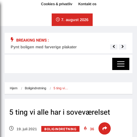
Cookies & privatliv
Kontakt os
7. august 2026
BREAKING NEWS :
Pynt boligen med farverige plakater
Derfo
Hjem
Boligindretning
5 ting vi…
5 ting vi alle har i soveværelset
BOLIGINDRETNING
19. juli 2021
36