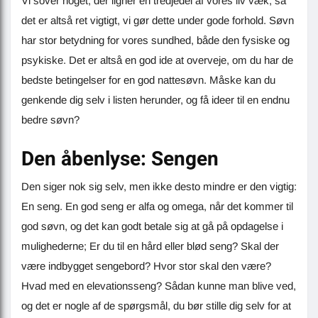
Vi sover noget, der ligner en tredjedel af vores liv væk, så
det er altså ret vigtigt, vi gør dette under gode forhold. Søvn
har stor betydning for vores sundhed, både den fysiske og
psykiske. Det er altså en god ide at overveje, om du har de
bedste betingelser for en god nattesøvn. Måske kan du
genkende dig selv i listen herunder, og få ideer til en endnu
bedre søvn?
Den åbenlyse: Sengen
Den siger nok sig selv, men ikke desto mindre er den vigtig:
En seng. En god seng er alfa og omega, når det kommer til
god søvn, og det kan godt betale sig at gå på opdagelse i
mulighederne; Er du til en hård eller blød seng? Skal der
være indbygget sengebord? Hvor stor skal den være?
Hvad med en elevationsseng? Sådan kunne man blive ved,
og det er nogle af de spørgsmål, du bør stille dig selv for at