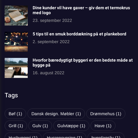
Dine kunder vil have gaver – giv dem et termokrus
med logo
23. september 2022
5 tips til en smuk borddækning på et plankebord
2. september 2022
Hvorfor bæredygtigt byggeri er den bedste måde at
bygge på
16. august 2022
Tags
Bøf
(1)
Dansk design. Møbler
(1)
Drømmehus
(1)
Grill
(1)
Gulv
(1)
Gulvtæppe
(1)
Have
(1)
Husbyggeri
(1)
Husrenovering
(1)
hverdagsliv
(1)