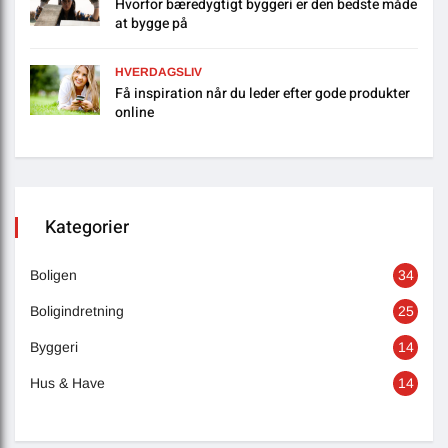
Hvorfor bæredygtigt byggeri er den bedste måde
at bygge på
HVERDAGSLIV
Få inspiration når du leder efter gode produkter
online
Kategorier
Boligen
34
Boligindretning
25
Byggeri
14
Hus & Have
14