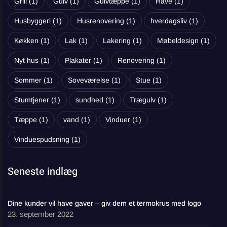
Grill
(1)
Gulv
(1)
Gulvtæppe
(1)
Have
(1)
Husbyggeri
(1)
Husrenovering
(1)
hverdagsliv
(1)
Køkken
(1)
Lak
(1)
Lakering
(1)
Møbeldesign
(1)
Nyt hus
(1)
Plakater
(1)
Renovering
(1)
Sommer
(1)
Soveværelse
(1)
Stue
(1)
Stumtjener
(1)
sundhed
(1)
Trægulv
(1)
Tæppe
(1)
vand
(1)
Vinduer
(1)
Vinduespudsning
(1)
Seneste indlæg
Dine kunder vil have gaver – giv dem et termokrus med logo
23. september 2022