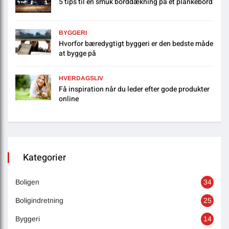
5 tips til en smuk borddækning på et plankebord
BYGGERI
Hvorfor bæredygtigt byggeri er den bedste måde
at bygge på
HVERDAGSLIV
Få inspiration når du leder efter gode produkter
online
Kategorier
Boligen
34
Boligindretning
25
Byggeri
14