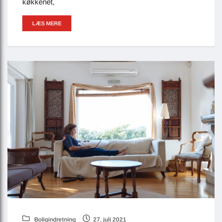
køkkenet,
LÆS MERE
Boligindretning
27. juli 2021